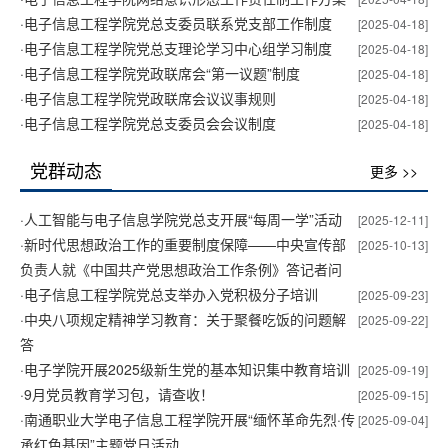
·
电子信息工程学院党总支委员联系党支部工作制度
[2025-04-18]
·
电子信息工程学院党总支理论学习中心组学习制度
[2025-04-18]
·
电子信息工程学院党政联席会“第一议题”制度
[2025-04-18]
·
电子信息工程学院党政联席会议议事规则
[2025-04-18]
·
电子信息工程学院党总支委员会会议制度
[2025-04-18]
党群动态
更多 >>
·
人工智能与电子信息学院党总支开展“每周一学”活动
[2025-12-11]
·
新时代思想政治工作的重要制度保障——中央宣传部
[2025-10-13]
负责人就《中国共产党思想政治工作条例》答记者问
·
电子信息工程学院党总支举办入党积极分子培训
[2025-09-23]
·
中央八项规定精神学习教育：关于聚餐吃饭的问题解
[2025-09-22]
答
·
电子学院开展2025级新生党的基本知识集中教育培训
[2025-09-19]
·
9月党员教育学习包，请查收！
[2025-09-15]
·
南通职业大学电子信息工程学院开展“缅怀革命先烈·传
[2025-09-04]
承红色基因”主题党日活动