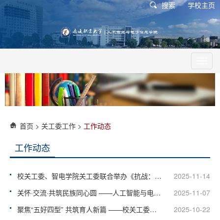
搜索
学校主页
Toggl
navig
首页
>
关工委工作
>
工作动态
工作动态
校关工委、智电学院关工委联合举办《抗战：中华民族命运的历史性转折》主题讲座
2025-11-14
关怀·交流·共筑民族同心圆 ——人工智能与电子信息学院关工委举办2025级少数民族学生座谈会
2025-11-07
聚焦“五好四型” 共筑育人新篇 ——校关工委深入电子学院开展专题调研
2025-10-22