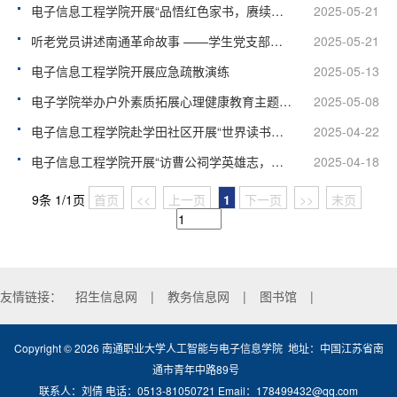
电子信息工程学院开展“品悟红色家书，赓续红色血脉”专题学习活动
2025-05-21
听老党员讲述南通革命故事 ——学生党支部赴如东开展红色研学
2025-05-21
电子信息工程学院开展应急疏散演练
2025-05-13
电子学院举办户外素质拓展心理健康教育主题活动
2025-05-08
电子信息工程学院赴学田社区开展“世界读书日”主题活动
2025-04-22
电子信息工程学院开展“访曹公祠学英雄志，品跳面香传非遗情”主题活动
2025-04-18
9条 1/1页
首页
<<
上一页
1
下一页
>>
末页
友情链接：
招生信息网
|
教务信息网
|
图书馆
|
Copyright ©
2026
南通职业大学人工智能与电子信息学院 地址：中国江苏省南
通市青年中路89号
联系人：刘倩 电话：0513-81050721 Email：178499432@qq.com