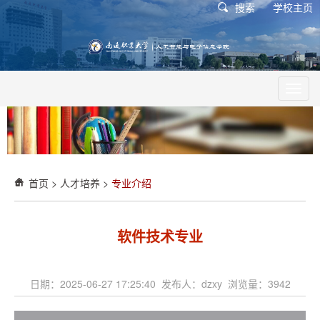
搜索
学校主页
Toggl
navig
首页
>
人才培养
>
专业介绍
软件技术专业
日期：2025-06-27 17:25:40 发布人：dzxy 浏览量：
3942